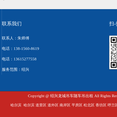
联系我们
扫
联系人：朱师傅
电话：138-1560-8619
电话：13615277558
服务范围：绍兴
Copyright @ 绍兴龙城吊车随车吊出租 All Rights Res
哈尔滨
哈尔滨
道里区
道外区
南岸区
平房区
松北区
香坊区
呼兰