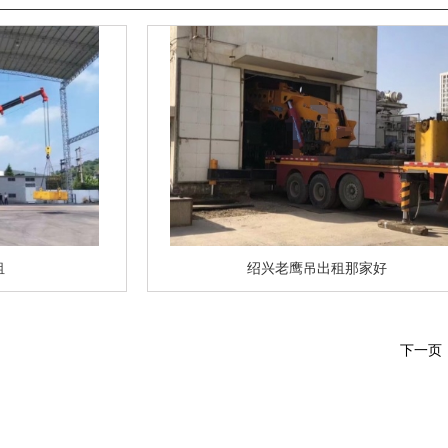
租
绍兴老鹰吊出租那家好
下一页